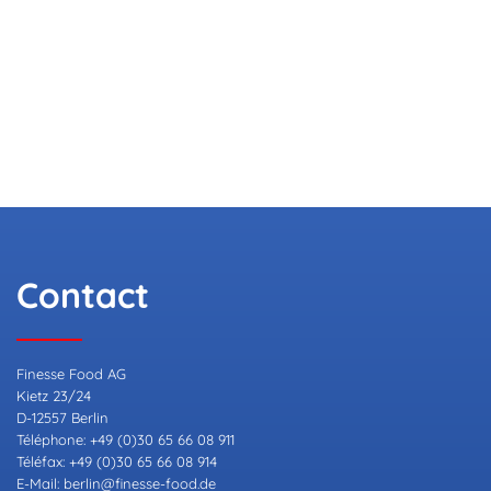
Contact
Finesse Food AG
Kietz 23/24
D-12557 Berlin
Téléphone: +49 (0)30 65 66 08 911
Téléfax: +49 (0)30 65 66 08 914
E-Mail:
berlin@finesse-food.de